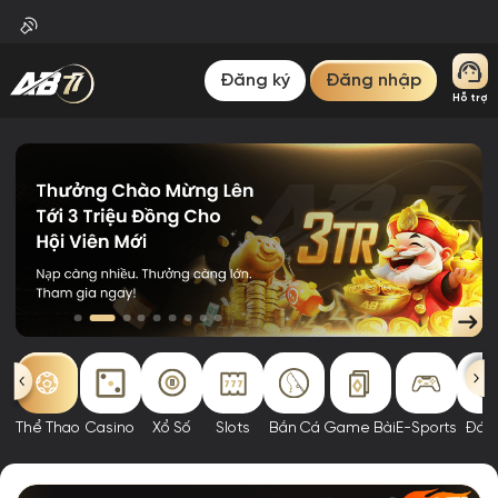
Đăng ký
Đăng nhập
Hỗ trợ
Thể Thao
Casino
Xổ Số
Slots
Bắn Cá
Game Bài
E-Sports
Đá 